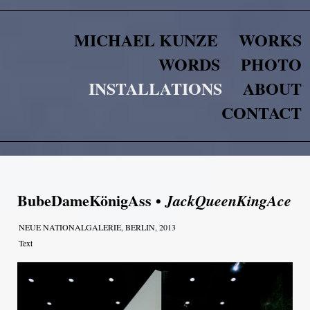
MICHAEL KUNZE
WORKS
WORDS
PHOTO
INSTALLATIONS
ABOUT
CONTACT
BubeDameKönigAss •
JackQueenKingAce
NEUE NATIONALGALERIE, BERLIN, 2013
Text