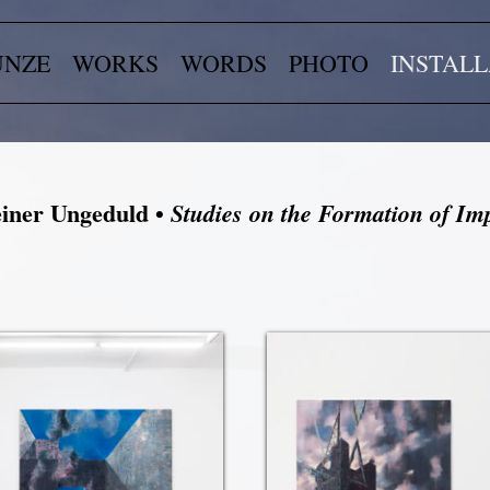
UNZE
WORKS
WORDS
PHOTO
INSTALL
einer Ungeduld •
Studies on the Formation of Im